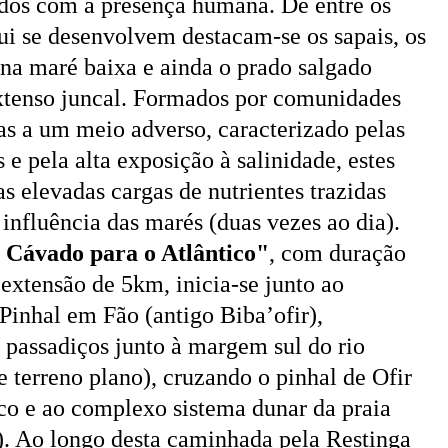
ados com a presença humana. De entre os
qui se desenvolvem destacam-se os sapais, os
 na maré baixa e ainda o prado salgado
extenso juncal. Formados por comunidades
s a um meio adverso, caracterizado pelas
e pela alta exposição à salinidade, estes
s elevadas cargas de nutrientes trazidas
a influência das marés (duas vezes ao dia).
 Cávado para o Atlântico"
, com duração
 extensão de 5km,
inicia-se junto ao
inhal em Fão (antigo Biba’ofir),
 passadiços junto à margem sul do rio
 terreno plano), cruzando o pinhal de Ofir
co e ao complexo sistema dunar da praia
). Ao longo desta caminhada pela Restinga