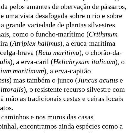
ada pelos amantes de obervação de pássaros,
e uma vista desafogada sobre o rio e sobre
a grande variedade de plantas silvestres
nais, como o funcho-marítimo (
Crithmum
ira (
Atriplex halimus
), a eruca-marítima
acelga-brava (
Beta maritima
),
o chorão-da-
ulis
), a erva-caril (
Helichrysum italicum
), o
ium maritimum
), a erva-capitão
nsis
)
mas também o junco (
Juncus acutus
e
ittoralis
), o resistente recurso silvestre com
à mão as tradicionais cestas e ceiras locais
atos.
 caminhos e nos muros das casas
pinhal, encontramos ainda espécies como a