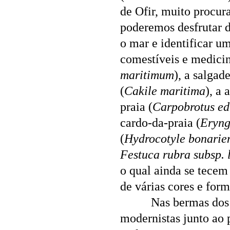
de Ofir, muito procur
poderemos desfrutar d
o mar e identificar um
comestíveis e medici
maritimum
), a salgade
(
Cakile maritima
), a 
praia (
Carpobrotus ed
cardo-da-praia (
Eryng
(
Hydrocotyle bonarie
Festuca rubra subsp. l
o qual ainda se tecem 
de várias cores e form
Nas bermas dos
modernistas junto ao 