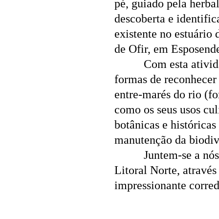
pé, guiado pela herba
descoberta e identifi
existente no estuário
de Ofir, em Esposend
Com esta ativid
formas de reconhecer a
entre-marés do rio (fo
como os seus usos culi
botânicas e histórica
manutenção da biodiv
Juntem-se a nós
Litoral Norte, atravé
impressionante corred