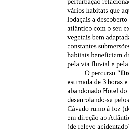
perturbação relacion
vários habitats que a
lodaçais a descoberto
atlântico com o seu 
vegetais bem adaptada
constantes submersões 
habitats beneficiam da
pela via fluvial e pel
O percurso
"Do
estimada de 3 horas e
abandonado Hotel do P
desenrolando-se pelos
Cávado rumo à foz (de
em direção ao Atlânti
(de relevo acidentado